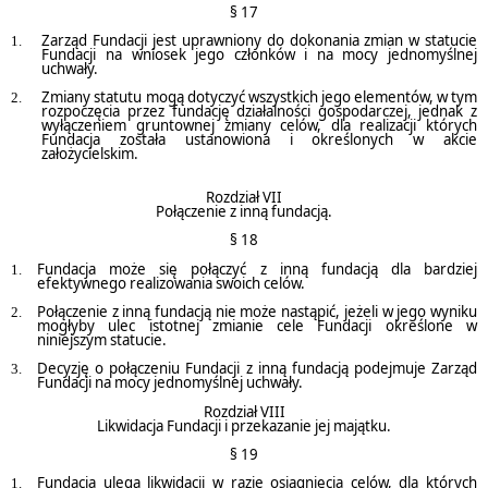
§ 17
Zarząd Fundacji jest uprawniony do dokonania zmian w statucie
Fundacji na wniosek jego członków i na mocy jednomyślnej
uchwały.
Zmiany statutu mogą dotyczyć wszystkich jego elementów, w tym
rozpoczęcia przez fundację działalności gospodarczej, jednak z
wyłączeniem gruntownej zmiany celów, dla realizacji których
Fundacja została ustanowiona i określonych w akcie
założycielskim.
Rozdział VII
Połączenie z inną fundacją.
§ 18
Fundacja może się połączyć z inną fundacją dla bardziej
efektywnego realizowania swoich celów.
Połączenie z inną fundacją nie może nastąpić, jeżeli w jego wyniku
mogłyby ulec istotnej zmianie cele Fundacji określone w
niniejszym statucie.
Decyzję o połączeniu Fundacji z inną fundacją podejmuje Zarząd
Fundacji na mocy jednomyślnej uchwały.
Rozdział VIII
Likwidacja Fundacji i przekazanie jej majątku.
§ 19
Fundacja ulega likwidacji w razie osiągnięcia celów, dla których