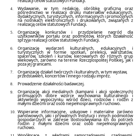
realizacji celów statutowych Fundacji.
Wydawanie, w tym redakcję, obróbkę graficzną oraz
pośrednictwo w realizacji druku materiałów edukacyjnych,
dydaktycznych, turystycznych, informacyjnych i promocyjnych
na nośnikach elektronicznych i drukowanych, związanych z
realizacją celów statutowych Fundacji.
Organizację konkursów i przydzielanie nagród dla
użytkowników portalu oraz podmiotów, których działalność
sprzyja realizacji celów statutowych Fundacji.
Organizację wydarzeń kulturalnych, edukacyjnych i
turystycznych w formie spotkań, prelekcji, warsztatów,
spacerów, szkoleń i kursów, kierowanych do różnych grup
wiekowych, zarówno na terenie Rzeczpospolitej Polskiej, jak i
poza jej granicami.
Organizację działań twórczych i kulturalnych, w tym wystaw,
przedstawień, koncertów i innego rodzaju imprez.
Prowadzenie działalności badawczej.
Organizację akcji medialnych (kampanii i akcji społecznych)
promujących dobre wzorce wychowania kulturalnego i
aktywnego wypoczynku wśród dzieci, rodziców i rodzin z
małymi dziećmi oraz osób niepełnosprawnych ruchowo.
Wspieranie informacyjne, usługowe i materialne zarówno
państwowych, jaki i prywatnych instytucji i innych podmiotów
gospodarczych w zakresie dostosowywania ich do potrzeb
rodzin z małymi dziećmi oraz osób niepełnosprawnych
ruchowo.
Współpracę z władzami samorządowymi, rządowymi,