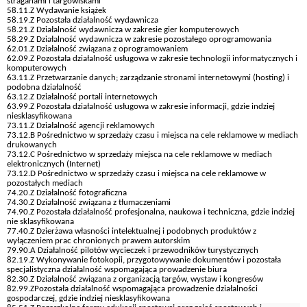
straganami i targowiskami
58.11.Z Wydawanie książek
58.19.Z Pozostała działalność wydawnicza
58.21.Z Działalność wydawnicza w zakresie gier komputerowych
58.29.Z Działalność wydawnicza w zakresie pozostałego oprogramowania
62.01.Z Działalność związana z oprogramowaniem
62.09.Z Pozostała działalność usługowa w zakresie technologii informatycznych i
komputerowych
63.11.Z Przetwarzanie danych; zarządzanie stronami internetowymi (hosting) i
podobna działalność
63.12.Z Działalność portali internetowych
63.99.Z Pozostała działalność usługowa w zakresie informacji, gdzie indziej
niesklasyfikowana
73.11.Z Działalność agencji reklamowych
73.12.B Pośrednictwo w sprzedaży czasu i miejsca na cele reklamowe w mediach
drukowanych
73.12.C Pośrednictwo w sprzedaży miejsca na cele reklamowe w mediach
elektronicznych (Internet)
73.12.D Pośrednictwo w sprzedaży czasu i miejsca na cele reklamowe w
pozostałych mediach
74.20.Z Działalność fotograficzna
74.30.Z Działalność związana z tłumaczeniami
74.90.Z Pozostała działalność profesjonalna, naukowa i techniczna, gdzie indziej
nie sklasyfikowana
77.40.Z Dzierżawa własności intelektualnej i podobnych produktów z
wyłączeniem prac chronionych prawem autorskim
79.90.A Działalność pilotów wycieczek i przewodników turystycznych
82.19.Z Wykonywanie fotokopii, przygotowywanie dokumentów i pozostała
specjalistyczna działalność wspomagająca prowadzenie biura
82.30.Z Działalność związana z organizacją targów, wystaw i kongresów
82.99.ZPozostała działalność wspomagająca prowadzenie działalności
gospodarczej, gdzie indziej niesklasyfikowana