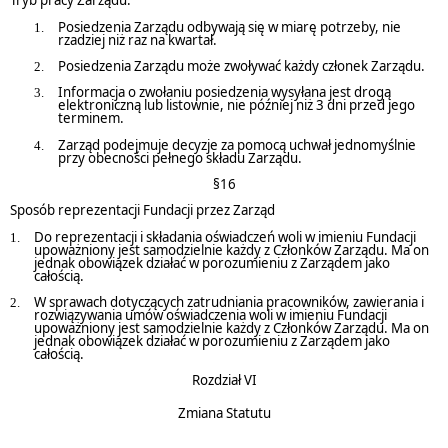
Tryb pracy Zarządu:
Posiedzenia Zarządu odbywają się w miarę potrzeby, nie
rzadziej niż raz na kwartał.
Posiedzenia Zarządu może zwoływać każdy członek Zarządu.
Informacja o zwołaniu posiedzenia wysyłana jest drogą
elektroniczną lub listownie, nie później niż 3 dni przed jego
terminem.
Zarząd podejmuje decyzje za pomocą uchwał jednomyślnie
przy obecności pełnego składu Zarządu.
§16
Sposób reprezentacji Fundacji przez Zarząd
Do reprezentacji i składania oświadczeń woli w imieniu Fundacji
upoważniony jest samodzielnie każdy z Członków Zarządu. Ma on
jednak obowiązek działać w porozumieniu z Zarządem jako
całością.
W sprawach dotyczących zatrudniania pracowników, zawierania i
rozwiązywania umów oświadczenia woli w imieniu Fundacji
upoważniony jest samodzielnie każdy z Członków Zarządu. Ma on
jednak obowiązek działać w porozumieniu z Zarządem jako
całością.
Rozdział VI
Zmiana Statutu