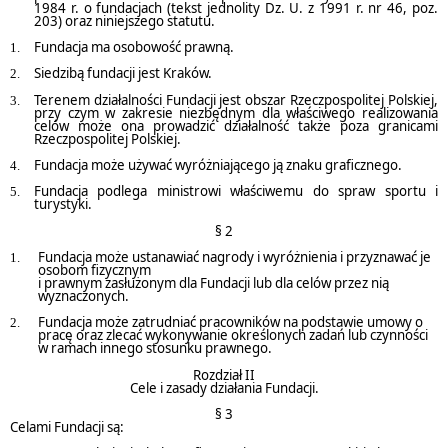
1984 r. o fundacjach (tekst jednolity Dz. U. z 1991 r. nr 46, poz.
203) oraz niniejszego statutu.
Fundacja ma osobowość prawną.
Siedzibą fundacji jest Kraków.
Terenem działalności Fundacji jest obszar Rzeczpospolitej Polskiej,
przy czym w zakresie niezbędnym dla właściwego realizowania
celów może ona prowadzić działalność także poza granicami
Rzeczpospolitej Polskiej.
Fundacja może używać wyróżniającego ją znaku graficznego.
Fundacja podlega ministrowi właściwemu do spraw sportu i
turystyki.
§ 2
Fundacja może ustanawiać nagrody i wyróżnienia i przyznawać je
osobom fizycznym
i prawnym zasłużonym dla Fundacji lub dla celów przez nią
wyznaczonych.
Fundacja może zatrudniać pracowników na podstawie umowy o
pracę oraz zlecać wykonywanie określonych zadań lub czynności
w ramach innego stosunku prawnego.
Rozdział II
Cele i zasady działania Fundacji.
§ 3
Celami Fundacji są: