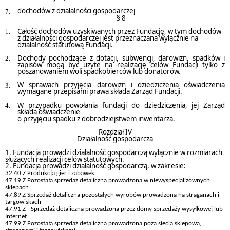
dochodów z działalności gospodarczej
§ 8
Całość dochodów uzyskiwanych przez Fundację, w tym dochodów
z działalności gospodarczej jest przeznaczana wyłącznie na
działalność statutową Fundacji.
Dochody pochodzące z dotacji, subwencji, darowizn, spadków i
zapisów mogą być użyte na realizację celów Fundacji tylko z
poszanowaniem woli spadkobierców lub donatorów.
W sprawach przyjęcia darowizn i dziedziczenia oświadczenia
wymagane przepisami prawa składa Zarząd Fundacji.
W przypadku powołania fundacji do dziedziczenia, jej Zarząd
składa oświadczenie
o przyjęciu spadku z dobrodziejstwem inwentarza.
Rozdział IV
Działalność gospodarcza
1. Fundacja prowadzi działalność gospodarczą wyłącznie w rozmiarach
służących realizacji celów statutowych.
2. Fundacja prowadzi działalność gospodarczą, w zakresie:
32.40.Z Produkcja gier i zabawek
47.19.Z Pozostała sprzedaż detaliczna prowadzona w niewyspecjalizownych
sklepach
47.89.Z Sprzedaż detaliczna pozostałych wyrobów prowadzona na straganach i
targowiskach
47.91.Z - Sprzedaż detaliczna prowadzona przez domy sprzedaży wysyłkowej lub
Internet
47.99.Z Pozostała sprzedaż detaliczna prowadzona poza siecią sklepową,