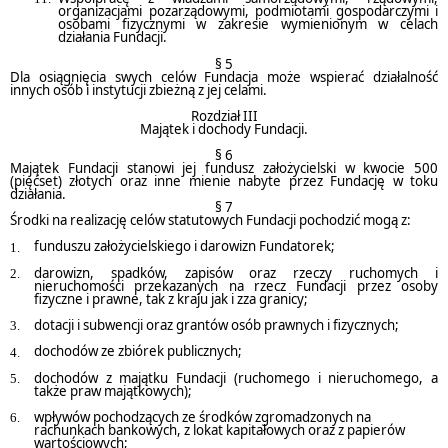
organizacjami pozarządowymi, podmiotami gospodarczymi i
osobami fizycznymi w zakresie wymienionym w celach
działania Fundacji.
§ 5
Dla osiągnięcia swych celów Fundacja może wspierać działalność
innych osób i instytucji zbieżną z jej celami.
Rozdział III
Majątek i dochody Fundacji.
§ 6
Majątek Fundacji stanowi jej fundusz założycielski w kwocie 500
(pięćset) złotych oraz inne mienie nabyte przez Fundację w toku
działania.
§ 7
Środki na realizację celów statutowych Fundacji pochodzić mogą z:
funduszu założycielskiego i darowizn Fundatorek;
darowizn, spadków, zapisów oraz rzeczy ruchomych i
nieruchomości przekazanych na rzecz Fundacji przez osoby
fizyczne i prawne, tak z kraju jak i zza granicy;
dotacji i subwencji oraz grantów osób prawnych i fizycznych;
dochodów ze zbiórek publicznych;
dochodów z majątku Fundacji (ruchomego i nieruchomego, a
także praw majątkowych);
wpływów pochodzących ze środków zgromadzonych na
rachunkach bankowych, z lokat kapitałowych oraz z papierów
wartościowych;