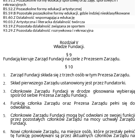
85.51.Z Pozaszkolne formy edukacji sportowej oraz zajęć sportowych i
rekreacyjnych
85.52.Z Pozaszkolne formy edukacji artystycznej
85.59.B Pozostałe pozaszkolne formy edukacji, gdzie indziej niesklasyfikowane
85.60.Z Działalność wspomagająca edukację
90.03.Z Artystyczna i literacka działalność twórcza
93.19.Z Pozostała działalność związana ze sportem
93.29.Z Pozostała działalność rozrywkowa i rekreacyjna
Rozdział V
Władze Fundacji.
§ 9
Fundacją kieruje Zarząd Fundacji na czele z Prezesem Zarządu.
§ 10
Zarząd Fundacji składa się z trzech osób w tym Prezesa Zarządu.
Skład pierwszego Zarządu ustanowiony jest przez Fundatorki.
Członkowie Zarządu Fundacji w drodze głosowania wybierają
spośród siebie Prezesa Zarządu Fundacji.
Funkcję członka Zarządu oraz Prezesa Zarządu pełni się do
odwołania.
Członkowie Zarządu Fundacji mogą być odwołani ze swojej funkcji
przez pozostałych członków Zarządu na mocy uchwały Zarządu
Fundacji.
Nowi członkowie Zarządu, na miejsce osób, które przestały pełnić
tę funkcję powoływani są przez aktualnych członków Zarządu na