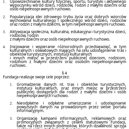
Upowszechnianie kultury fizycznej, sportu, turystyki i aktywnego
wypoczynku wśród dzieci, rodziców, rodzin z małymi dziećmi oraz
osób niepełnosprawnych ruchowo.
Popularyzacja idei zdrowego trybu życia oraz dobrych wzorców
wychowania kulturalnego i społecznego wśród dzieci, rodziców
oraz rodzin z małymi dziećmi, w tym niepełnosprawnymi ruchowo.
Aktywizacja społeczna, kulturalna, edukacyjna i turystyczna dzieci,
rodziców, rodzin
z małymi dziećmi oraz osób niepełnosprawnych ruchowo.
Inicjowanie i wspieranie różnorodnych przedsięwzięć, w tym
kulturalnych i oświatowych mających na celu udostępnienie tras i
obiektów turystycznych, instytucji kulturalnych
i innych miejsc w przestrzeni publicznej dzieciom, rodzicom,
rodzinom z małymi dziećmi oraz osobom niepełnosprawnym
ruchowo.
§ 4
Fundacja realizuje swoje cele poprzez:
Gromadzenie danych nt. tras i obiektów turystycznych,
instytucji kulturalnych, oraz innych miejsc w przestrzeni
publicznej dostępnych dla rodzin z małymi dziećmi i osób
niepełnosprawnych ruchowo.
Nieodpłatne i odpłatne umieszczanie i udostępnianie
powyższych danych na prowadzonym przez siebie portalu
informacyjnym.
Organizację kampanii informacyjnych, reklamowych oraz
promocyjnych związanych z celami statutowymi Fundacji,
także na rzecz innych podmiotów, których działalność sprzyja