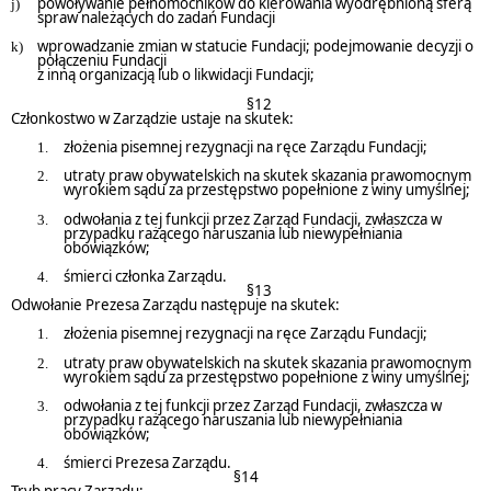
powoływanie pełnomocników do kierowania wyodrębnioną sferą
spraw należących do zadań Fundacji
wprowadzanie zmian w statucie Fundacji; podejmowanie decyzji o
połączeniu Fundacji
z inną organizacją lub o likwidacji Fundacji;
§12
Członkostwo w Zarządzie ustaje na skutek:
złożenia pisemnej rezygnacji na ręce Zarządu Fundacji;
utraty praw obywatelskich na skutek skazania prawomocnym
wyrokiem sądu za przestępstwo popełnione z winy umyślnej;
odwołania z tej funkcji przez Zarząd Fundacji, zwłaszcza w
przypadku rażącego naruszania lub niewypełniania
obowiązków;
śmierci członka Zarządu.
§13
Odwołanie Prezesa Zarządu następuje na skutek:
złożenia pisemnej rezygnacji na ręce Zarządu Fundacji;
utraty praw obywatelskich na skutek skazania prawomocnym
wyrokiem sądu za przestępstwo popełnione z winy umyślnej;
odwołania z tej funkcji przez Zarząd Fundacji, zwłaszcza w
przypadku rażącego naruszania lub niewypełniania
obowiązków;
śmierci Prezesa Zarządu.
§14