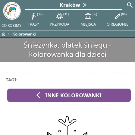
search
Kraków
directions_walk
38
forest
31
account_balance
56
edit
86
TRASY
PRZYRODA
MIEJSCA
O REGIONIE
CO ROBIMY
home
chevron_right
Kolorowanki
Śnieżynka, płatek śniegu -
kolorowanka dla dzieci
TAGI:
arrow_back_ios
INNE KOLOROWANKI