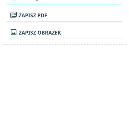
picture_as_pdf
ZAPISZ PDF
image
ZAPISZ OBRAZEK