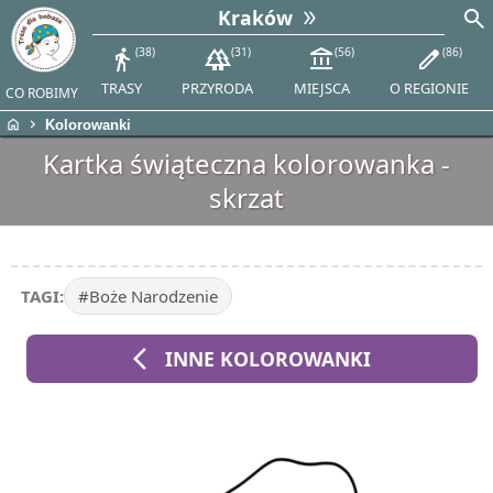
search
Kraków
directions_walk
38
forest
31
account_balance
56
edit
86
TRASY
PRZYRODA
MIEJSCA
O REGIONIE
CO ROBIMY
home
chevron_right
Kolorowanki
Kartka świąteczna kolorowanka -
skrzat
TAGI:
#Boże Narodzenie
arrow_back_ios
INNE KOLOROWANKI