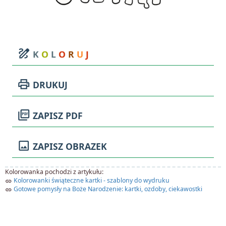
draw
K
O
L
O
R
U
J
print
DRUKUJ
picture_as_pdf
ZAPISZ PDF
image
ZAPISZ OBRAZEK
Kolorowanka pochodzi z artykułu:
Kolorowanki świąteczne kartki - szablony do wydruku
link
Gotowe pomysły na Boże Narodzenie: kartki, ozdoby, ciekawostki
link