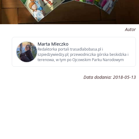
Autor
Marta Mleczko
Redaktorka portali trasadlabobasa.pl i
szpiedzywiedzy.pl; przewodniczka górska beskidzka i
terenowa, w tym po Ojcowskim Parku Narodowym
Data dodania:
2018-05-13