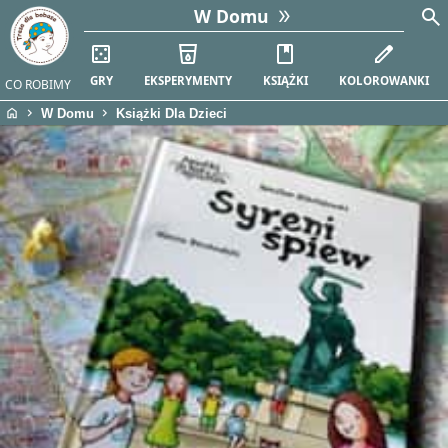
search
W Domu
casino
local_drink
book
edit
GRY
EKSPERYMENTY
KSIĄŻKI
KOLOROWANKI
CO ROBIMY
home
chevron_right
chevron_right
W Domu
Książki Dla Dzieci