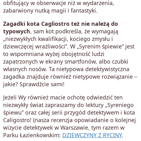
obfitujący w obserwacje niż w wydarzenia,
zabarwiony nutką magii i fantastyki.
Zagadki kota Cagliostro też nie należą do
typowych
, sam kot podkreśla, że wymagają
„niezwykłych kwalifikacji, kociego zmysłu i
dziewczęcej wrażliwości”. W „Syrenim śpiewie” jest
to wspomniana wyżej obojętność ludzi
zapatrzonych w ekrany smartfonów, albo czubki
własnych nosów. Ta nietypowa detektywistyczna
zagadka znajduje również nietypowe rozwiązanie –
jakie? Sprawdźcie sami!
Jeżeli Wy również macie ochotę odwiedzić ten
niezwykły świat zapraszamy do lektury „Syreniego
śpiewu” oraz całej serii przygód detektywem i kota
Caligostro! (nasza recenzja opowiadanie o kolejnej
wizycie detektywek w Warszawie, tym razem w
Parku Łazienkowskim:
DZIEWCZYNY Z RYCINY
.