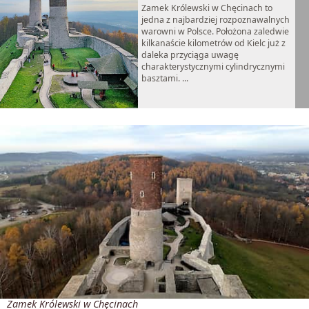
Zamek Królewski w Chęcinach to
jedna z najbardziej rozpoznawalnych
warowni w Polsce. Położona zaledwie
kilkanaście kilometrów od Kielc już z
daleka przyciąga uwagę
charakterystycznymi cylindrycznymi
basztami. ...
Zamek Królewski w Chęcinach