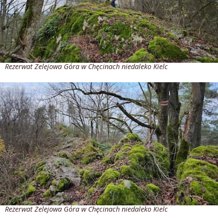
Rezerwat Zelejowa Góra w Chęcinach niedaleko Kielc
Rezerwat Zelejowa Góra w Chęcinach niedaleko Kielc