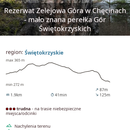
Rezerwat Zelejowa Góra w Chęcinach
- mało znana perełka Gór
Świętokrzyskich
region:
Świętokrzyskie
max 365 m
min 272 m
87m
north_east
1.9km
41min
125m
straighten
timer
south_east
trudna
- na trasie niebezpieczne
miejsca/odcinki
terrain
Nachylenia terenu