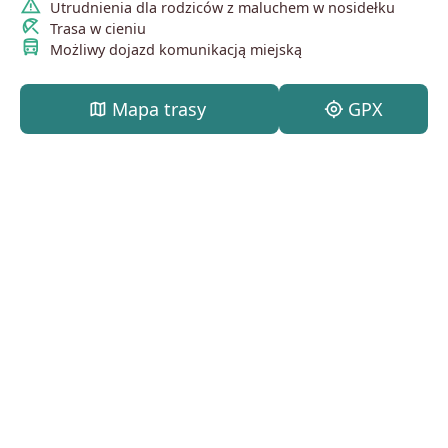
warning
Utrudnienia dla rodziców z maluchem w nosidełku
beach_access
Trasa w cieniu
directions_bus
Możliwy dojazd komunikacją miejską
map
Mapa trasy
my_location
GPX