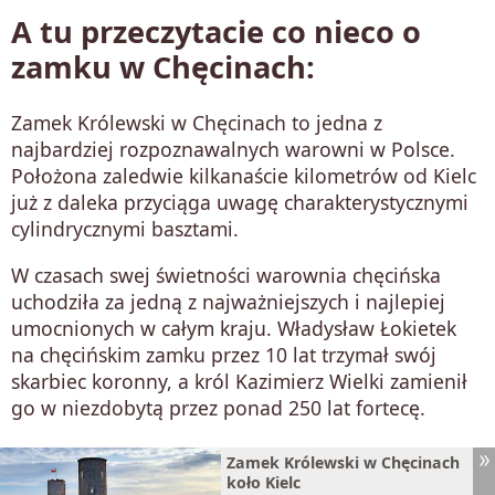
A tu przeczytacie co nieco o
zamku w Chęcinach:
Zamek Królewski w Chęcinach to jedna z
najbardziej rozpoznawalnych warowni w Polsce.
Położona zaledwie kilkanaście kilometrów od Kielc
już z daleka przyciąga uwagę charakterystycznymi
cylindrycznymi basztami.
W czasach swej świetności warownia chę­ciń­ska
ucho­dzi­ła za jed­ną z naj­waż­niej­szych i naj­le­piej
umoc­nio­nych w ca­łym kra­ju. Władysław Łokietek
na chęcińskim zamku przez 10 lat trzymał swój
skarbiec koronny, a król Kazimierz Wielki zamienił
go w niezdobytą przez ponad 250 lat fortecę.
Zamek Królewski w Chęcinach
koło Kielc