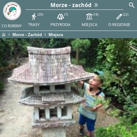
search
Morze - zachód
directions_walk
20
forest
7
account_balance
18
edit
22
TRASY
PRZYRODA
MIEJSCA
O REGIONIE
CO ROBIMY
home
chevron_right
chevron_right
Morze - Zachód
Miejsca