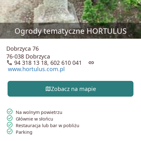
Ogrody tematyczne HORTULUS
Dobrzyca 76
76-038 Dobrzyca
call
94 318 13 18, 602 610 041
link
www.hortulus.com.pl
map
Zobacz na mapie
check_circle
Na wolnym powietrzu
check_circle
Głównie w słońcu
check_circle
Restauracja lub bar w pobliżu
check_circle
Parking