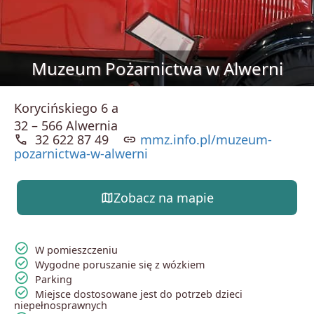
Muzeum Pożarnictwa w Alwerni
Korycińskiego 6 a
32 – 566 Alwernia
call
32 622 87 49
link
mmz.info.pl/muzeum-
pozarnictwa-w-alwerni
map
Zobacz na mapie
check_circle
W pomieszczeniu
check_circle
Wygodne poruszanie się z wózkiem
check_circle
Parking
check_circle
Miejsce dostosowane jest do potrzeb dzieci
niepełnosprawnych