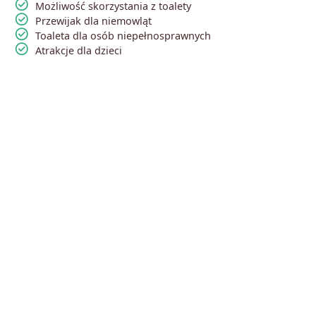
check_circle
Możliwość skorzystania z toalety
check_circle
Przewijak dla niemowląt
check_circle
Toaleta dla osób niepełnosprawnych
check_circle
Atrakcje dla dzieci