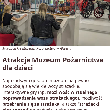
Małopolskie Muzeum Pożarnictwa w Alwerni
Atrakcje Muzeum Pożarnictwa
dla dzieci
Najmłodszym gościom muzeum na pewno
spodobają się wielkie wozy strażackie,
interaktywne gry (np.
możliwość wirtualnego
poprowadzenia wozu strażackiego
), możliwość
przebrania się za strażaka
, a także
"strażacki
plac zabaw"
na podwórku obok muzeum.