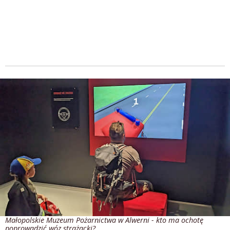
Małopolskie Muzeum Pożarnictwa w Alwerni - kto ma ochotę
poprowadzić wóz strażacki?