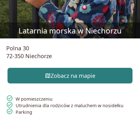
Latarnia morska w Niechorzu
Polna 30
72-350 Niechorze
map
Zobacz na mapie
check_circle
W pomieszczeniu
check_circle
Utrudnienia dla rodziców z maluchem w nosidełku
check_circle
Parking