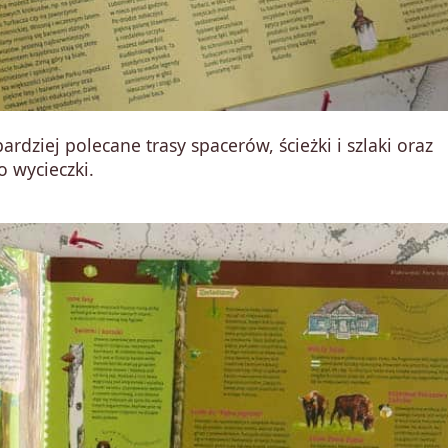
jbardziej polecane trasy spacerów, ścieżki i szlaki oraz
o wycieczki.