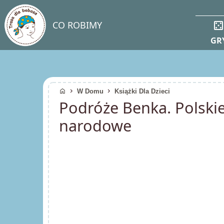
casin
CO ROBIMY
GR
home
chevron_right
chevron_right
W Domu
Książki Dla Dzieci
Podróże Benka. Polskie
narodowe