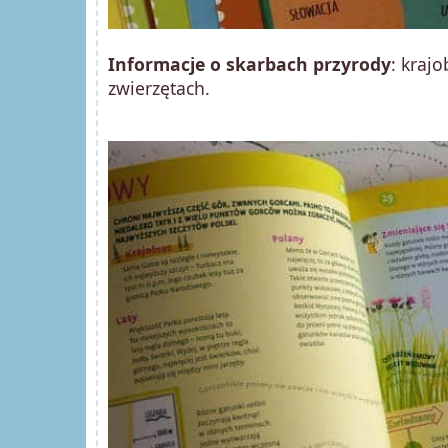
Informacje o skarbach przyrody
: kraj
zwierzętach.