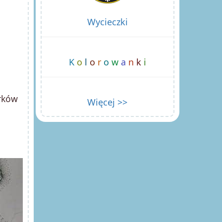
Wycieczki
K
o
l
o
r
o
w
a
n
k
i
arków
Więcej >>