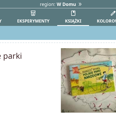
region:
W Domu
o
local_drink
book
edi
Y
EKSPERYMENTY
KSIĄŻKI
KOLORO
 parki