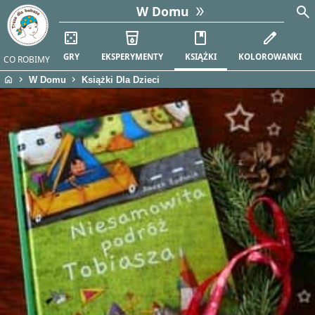
search
W Domu
casino
local_drink
book
edit
GRY
EKSPERYMENTY
KSIĄŻKI
KOLOROWANKI
CO ROBIMY
home
chevron_right
chevron_right
W Domu
Książki Dla Dzieci