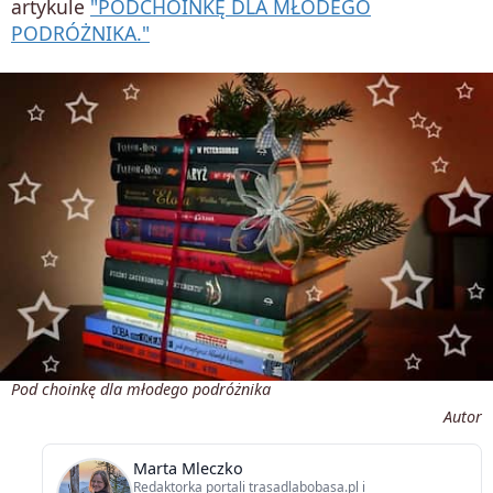
artykule
"PODCHOINKĘ DLA MŁODEGO
PODRÓŻNIKA."
Pod choinkę dla młodego podróżnika
Autor
Marta Mleczko
Redaktorka portali trasadlabobasa.pl i