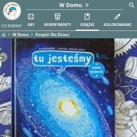
search
W Domu
casino
local_drink
book
edit
GRY
EKSPERYMENTY
KSIĄŻKI
KOLOROWANKI
CO ROBIMY
home
chevron_right
chevron_right
W Domu
Książki Dla Dzieci