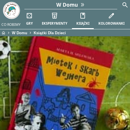
search
W Domu
casino
local_drink
book
edit
GRY
EKSPERYMENTY
KSIĄŻKI
KOLOROWANKI
CO ROBIMY
home
chevron_right
chevron_right
W Domu
Książki Dla Dzieci