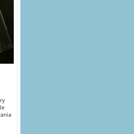
ry
ale
zania