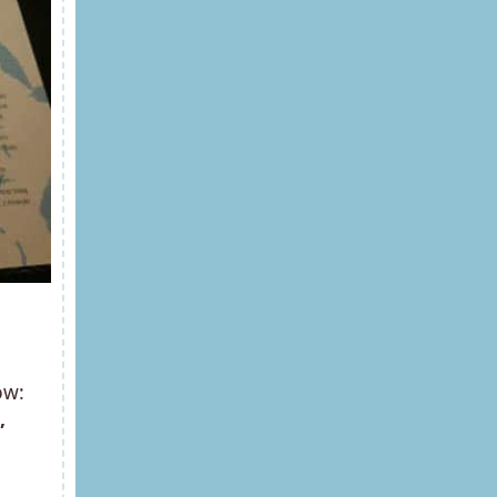
ów:
,