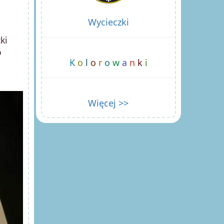
Wycieczki
ki
o
K
o
l
o
r
o
w
a
n
k
i
Więcej >>