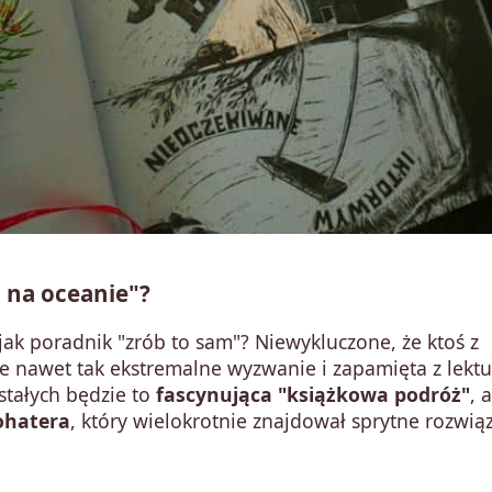
a na oceanie"?
 jak poradnik "zrób to sam"? Niewykluczone, że ktoś z
ie nawet tak ekstremalne wyzwanie i zapamięta z lektu
stałych będzie to
fascynująca "książkowa podróż"
, 
bohatera
, który wielokrotnie znajdował sprytne rozwią