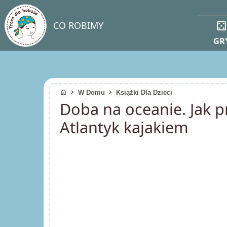
casin
CO ROBIMY
GR
home
chevron_right
chevron_right
W Domu
Książki Dla Dzieci
Doba na oceanie. Jak p
Atlantyk kajakiem