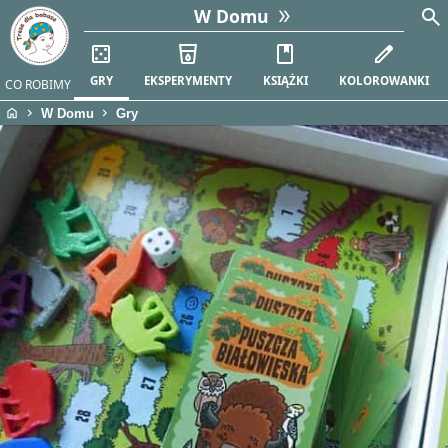
search
W Domu
casino
local_drink
book
edit
GRY
EKSPERYMENTY
KSIĄŻKI
KOLOROWANKI
CO ROBIMY
home
chevron_right
chevron_right
W Domu
Gry