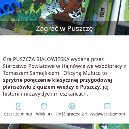
Zagrać w Puszczę
Gra PUSZCZA BIAŁOWIESKA wydana przez
Starostwo Powiatowe w Hajnówce we współpracy z
Tomaszem Samojlikiem i Oficyną Multico to
sprytne połączenie klasycznej przygodowej
planszówki z quizem wiedzy o Puszczy
, jej
historii i niezwykłych mieszkańcach.
hourglass_empty
face
supervised_user_circle
casino
Czas: 20 minut
Wiek: 4+
Ilość graczy: 2-5
Wydawca: Egmont