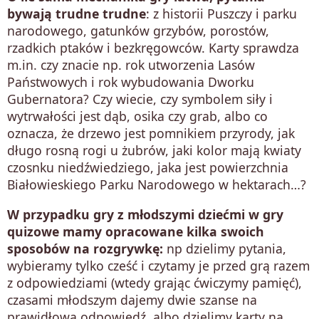
bywają trudne trudne
: z historii Puszczy i parku
narodowego, gatunków grzybów, porostów,
rzadkich ptaków i bezkręgowców. Karty sprawdza
m.in. czy znacie np. rok utworzenia Lasów
Państwowych i rok wybudowania Dworku
Gubernatora? Czy wiecie, czy symbolem siły i
wytrwałości jest dąb, osika czy grab, albo co
oznacza, że drzewo jest pomnikiem przyrody, jak
długo rosną rogi u żubrów, jaki kolor mają kwiaty
czosnku niedźwiedziego, jaka jest powierzchnia
Białowieskiego Parku Narodowego w hektarach…?
W przypadku gry z młodszymi dziećmi w gry
quizowe mamy opracowane kilka swoich
sposobów na rozgrywkę:
np dzielimy pytania,
wybieramy tylko cześć i czytamy je przed grą razem
z odpowiedziami (wtedy grając ćwiczymy pamięć),
czasami młodszym dajemy dwie szanse na
prawidłową odpowiedź, albo dzielimy karty na