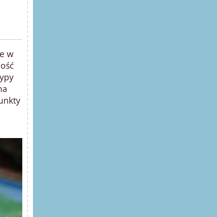
ne w
lość
typy
na
unkty