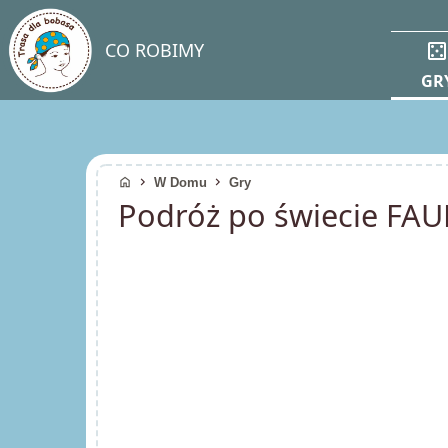
casin
CO ROBIMY
GR
home
chevron_right
chevron_right
W Domu
Gry
Podróż po świecie FA