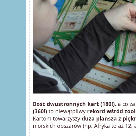
Ilość dwustronnych kart (180!)
, a co z
(360!)
to niewątpliwy
rekord wśród zoo
Kartom towarzyszy
duża plansza z pię
morskich obszarów (np. Afryka to aż 12, a 