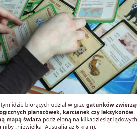
a tym idzie biorących udział w grze
gatunków zwierzą
logicznych planszówek, karcianek czy leksykonów
.
kną mapą świata
podzieloną na kilkadziesiąt lądowych
niby „niewielka” Australia aż 6 krain).