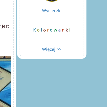
Wycieczki
 Jest
K
o
l
o
r
o
w
a
n
k
i
Więcej >>