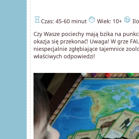
hourglass_empty
face
supervised_user_circle
Czas: 45-60 minut
Wiek: 10+
Ilo
Czy Wasze pociechy mają bzika na punkci
okazja się przekonać! Uwaga! W grze FA
niespecjalnie zgłębiające tajemnice zoolo
właściwych odpowiedzi!