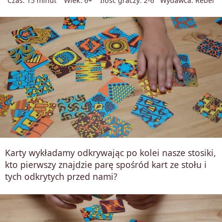
Czas: 15 minut
Wiek: 6+
Ilość graczy: 2-6
Wydawca: Rebel
Karty wykładamy odkrywając po kolei nasze stosiki,
kto pierwszy znajdzie parę spośród kart ze stołu i
tych odkrytych przed nami?