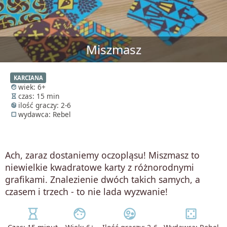
Miszmasz
KARCIANA
wiek: 6+
face
czas: 15 min
hourglass_empty
ilość graczy: 2-6
supervised_user_circle
wydawca: Rebel
casino
Ach, zaraz dostaniemy oczopląsu! Miszmasz to
niewielkie kwadratowe karty z różnorodnymi
grafikami. Znalezienie dwóch takich samych, a
czasem i trzech - to nie lada wyzwanie!
hourglass_empty
face
supervised_user_circle
casino