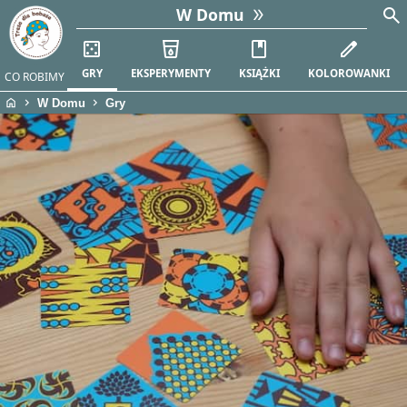
search
W Domu
casino
local_drink
book
edit
GRY
EKSPERYMENTY
KSIĄŻKI
KOLOROWANKI
CO ROBIMY
home
chevron_right
chevron_right
W Domu
Gry