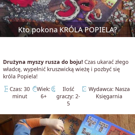
Kto pokona KRÓLA POPIELA?
Drużyna myszy rusza do boju!
Czas ukarać złego
władcę, wypełnić kruszwicką wieżę i pozbyć się
króla Popiela!
hourglass_empty
face
supervised_user_circle
casino
Czas: 30
Wiek:
Ilość
Wydawca: Nasza
minut
6+
graczy: 2-
Księgarnia
5