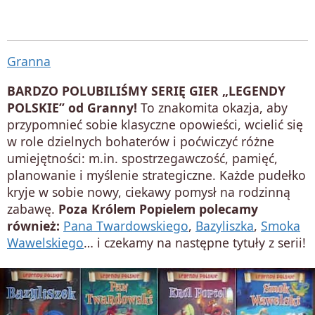
Granna
BARDZO POLUBILIŚMY SERIĘ GIER „LEGENDY
POLSKIE” od Granny!
To znakomita okazja, aby
przypomnieć sobie klasyczne opowieści, wcielić się
w role dzielnych bohaterów i poćwiczyć różne
umiejętności: m.in. spostrzegawczość, pamięć,
planowanie i myślenie strategiczne. Każde pudełko
kryje w sobie nowy, ciekawy pomysł na rodzinną
zabawę.
Poza Królem Popielem polecamy
również:
Pana Twardowskiego
,
Bazyliszka
,
Smoka
Wawelskiego
… i czekamy na następne tytuły z serii!