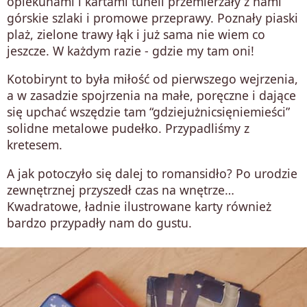
opiekunami i kartami tuneli przemierzały z nami
górskie szlaki i promowe przeprawy. Poznały piaski
plaż, zielone trawy łąk i już sama nie wiem co
jeszcze. W każdym razie - gdzie my tam oni!
Kotobirynt to była miłość od pierwszego wejrzenia,
a w zasadzie spojrzenia na małe, poręczne i dające
się upchać wszędzie tam “gdziejużnicsięniemieści”
solidne metalowe pudełko. Przypadliśmy z
kretesem.
A jak potoczyło się dalej to romansidło? Po urodzie
zewnętrznej przyszedł czas na wnętrze…
Kwadratowe, ładnie ilustrowane karty również
bardzo przypadły nam do gustu.