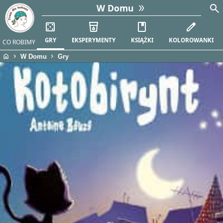
search
W Domu
casino
local_drink
book
edit
GRY
EKSPERYMENTY
KSIĄŻKI
KOLOROWANKI
CO ROBIMY
home
chevron_right
chevron_right
W Domu
Gry