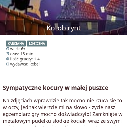
Kotobirynt
KARCIANA
LOGICZNA
wiek: 6+
face
czas: 15 min
hourglass_empty
ilość graczy: 1-4
supervised_user_circle
wydawca: Rebel
casino
Sympatyczne kocury w małej puszce
Na zdjęciach wprawdzie tak mocno nie rzuca się to
w oczy, jednak wierzcie mi na słowo - życie nasz
egzemplarz gry mocno doświadczyło! Zamknięte w
metalowym pudełku słodkie kociaki wraz ze swymi