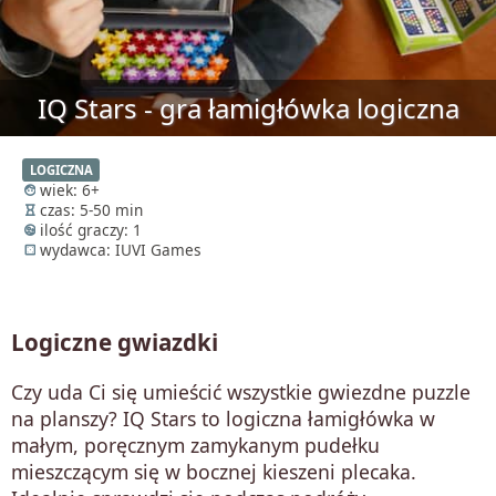
IQ Stars - gra łamigłówka logiczna
LOGICZNA
wiek: 6+
face
czas: 5-50 min
hourglass_empty
ilość graczy: 1
supervised_user_circle
wydawca: IUVI Games
casino
Logiczne gwiazdki
Czy uda Ci się umieścić wszystkie gwiezdne puzzle
na planszy? IQ Stars to logiczna łamigłówka w
małym, poręcznym zamykanym pudełku
mieszczącym się w bocznej kieszeni plecaka.