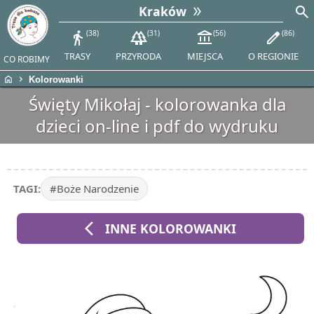
search
Kraków
directions_walk
38
forest
31
account_balance
56
edit
86
TRASY
PRZYRODA
MIEJSCA
O REGIONIE
CO ROBIMY
home
chevron_right
Kolorowanki
Święty Mikołaj - kolorowanka dla
dzieci on-line i pdf do wydruku
TAGI:
#Boże Narodzenie
arrow_back_ios
INNE KOLOROWANKI