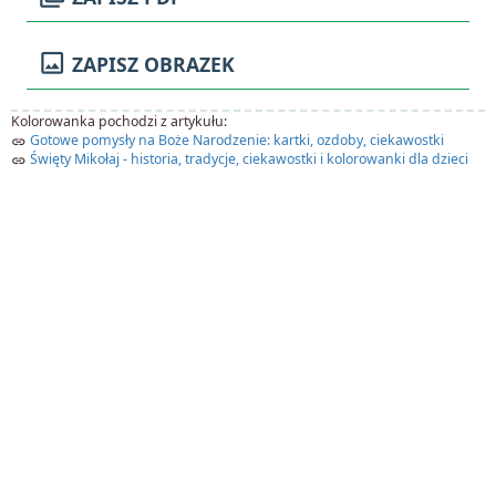
image
ZAPISZ OBRAZEK
Kolorowanka pochodzi z artykułu:
Gotowe pomysły na Boże Narodzenie: kartki, ozdoby, ciekawostki
link
Święty Mikołaj - historia, tradycje, ciekawostki i kolorowanki dla dzieci
link