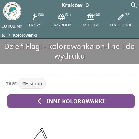
search
Kraków
directions_walk
38
forest
31
account_balance
56
edit
86
TRASY
PRZYRODA
MIEJSCA
O REGIONIE
CO ROBIMY
home
chevron_right
Kolorowanki
Dzień Flagi - kolorowanka on-line i do
wydruku
TAGI:
#Historia
arrow_back_ios
INNE KOLOROWANKI