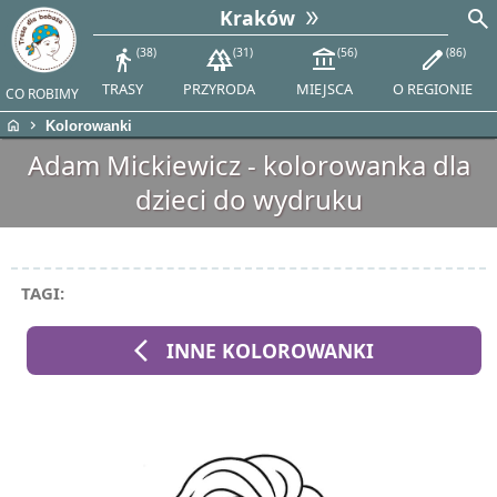
search
Kraków
directions_walk
38
forest
31
account_balance
56
edit
86
TRASY
PRZYRODA
MIEJSCA
O REGIONIE
CO ROBIMY
home
chevron_right
Kolorowanki
Adam Mickiewicz - kolorowanka dla
dzieci do wydruku
TAGI:
arrow_back_ios
INNE KOLOROWANKI