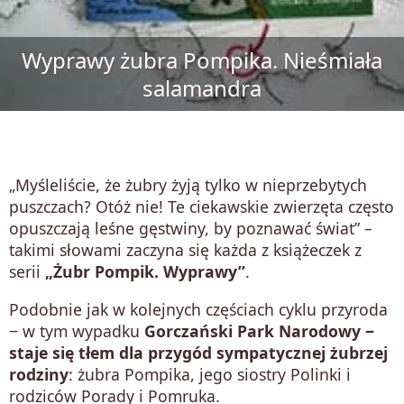
Wyprawy żubra Pompika. Nieśmiała
salamandra
„Myśleliście, że żubry żyją tylko w nieprzebytych
puszczach? Otóż nie! Te ciekawskie zwierzęta często
opuszczają leśne gęstwiny, by poznawać świat” –
takimi słowami zaczyna się każda z książeczek z
serii
„Żubr Pompik. Wyprawy”
.
Podobnie jak w kolejnych częściach cyklu przyroda
‒ w tym wypadku
Gorczański Park Narodowy ‒
staje się tłem dla przygód sympatycznej żubrzej
rodziny
: żubra Pompika, jego siostry Polinki i
rodziców Porady i Pomruka.