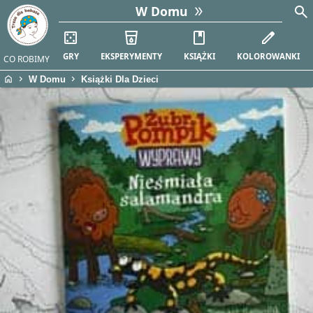
search
W Domu
casino
local_drink
book
edit
GRY
EKSPERYMENTY
KSIĄŻKI
KOLOROWANKI
CO ROBIMY
home
chevron_right
chevron_right
W Domu
Książki Dla Dzieci