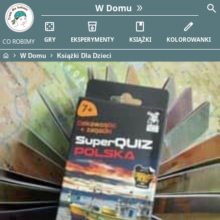
search
W Domu
casino
local_drink
book
edit
GRY
EKSPERYMENTY
KSIĄŻKI
KOLOROWANKI
CO ROBIMY
home
chevron_right
chevron_right
W Domu
Książki Dla Dzieci