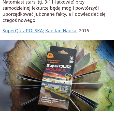
Natomiast starsi (tj. 9-11-latkowie) przy
samodzielnej lekturze będą mogli powtórzyć i
uporządkować już znane fakty, a i dowiedzieć się
czegoś nowego.
SuperQuiz POLSKA
;
Kapitan Nauka
, 2016