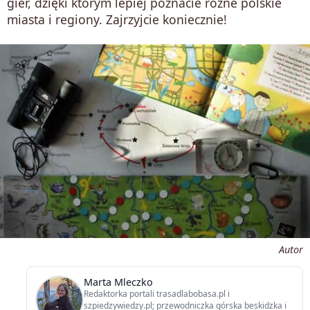
gier, dzięki którym lepiej poznacie różne polskie
miasta i regiony. Zajrzyjcie koniecznie!
Autor
Marta Mleczko
Redaktorka portali trasadlabobasa.pl i
szpiedzywiedzy.pl; przewodniczka górska beskidzka i