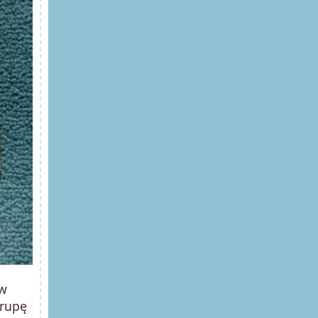
ów
grupę