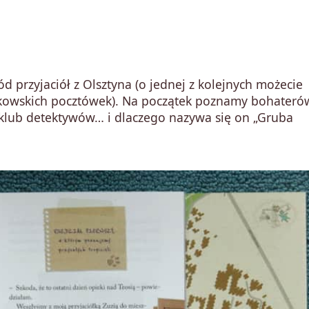
d przyjaciół z Olsztyna (o jednej z kolejnych możecie
rakowskich pocztówek). Na początek poznamy bohaterów
h klub detektywów… i dlaczego nazywa się on „Gruba