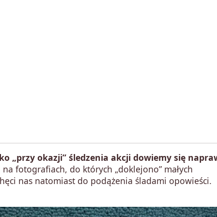
ako „przy okazji” śledzenia akcji dowiemy się napr
a fotografiach, do których „doklejono” małych
hęci nas natomiast do podążenia śladami opowieści.