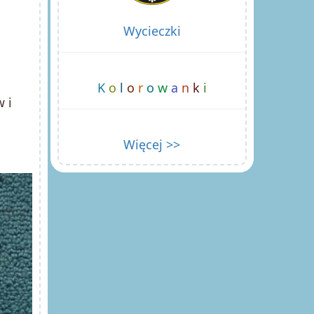
Wycieczki
K
o
l
o
r
o
w
a
n
k
i
 i
Więcej >>