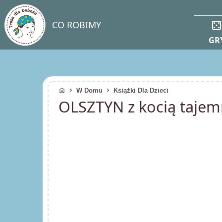
casin
CO ROBIMY
GR
home
chevron_right
chevron_right
W Domu
Książki Dla Dzieci
OLSZTYN z kocią tajemn