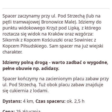
Spacer zaczynamy przy ul. Pod Strzechą (lub na
pętli tramwajowej Bronowice Male). Idziemy do
punktu widokowego Krzyż pod Lipką, z którego
roztacza się widok na Kraków oraz wzgórza:
Sikornik z Kopcem Kościuszki oraz Sowiniec z
Kopcem Piłsudskiego. Sam spacer ma już wiejski
charakter.
Idziemy polną drogą - warto zadbać o wygodne,
pełne obuwie np. adidasy.
Spacer kończymy na zacienionym placu zabaw przy
ul. Pod Strzechą. Tuż obok placu zabaw znajduje
się cukiernia z lodami.
Dystans:
4 km,
Czas spaceru:
ok. 2,5 h
Cena:
25 zł/ucznia