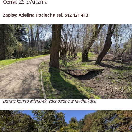
Cena:
25 zł/ucznia
Zapisy: Adelina Pociecha tel. 512 121 413
Dawne koryto Młynówki zachowane w Mydlnikach