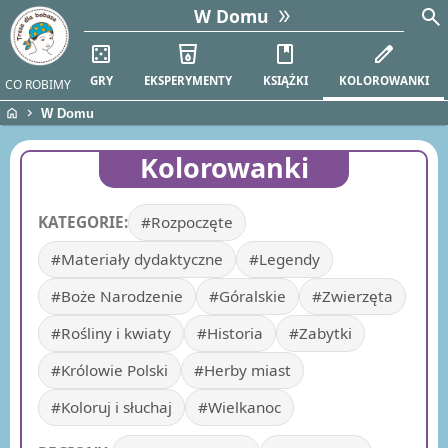
search
W Domu
casino
local_drink
book
edit
GRY
EKSPERYMENTY
KSIĄŻKI
KOLOROWANKI
CO ROBIMY
home
chevron_right
W Domu
Kolorowanki
KATEGORIE:
#Rozpoczęte
#Materiały dydaktyczne
#Legendy
#Boże Narodzenie
#Góralskie
#Zwierzęta
#Rośliny i kwiaty
#Historia
#Zabytki
#Królowie Polski
#Herby miast
#Koloruj i słuchaj
#Wielkanoc