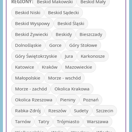
REGIONY:
Beskid Makowski
Beskid Mały
Beskid Niski
Beskid Sądecki
Beskid Wyspowy
Beskid Śląski
Beskid Żywiecki
Beskidy
Bieszczady
Dolnośląskie
Gorce
Góry Stołowe
Góry Świętokrzyskie
Jura
Karkonosze
Katowice
Kraków
Mazowieckie
Małopolskie
Morze - wschód
Morze - zachód
Okolica Krakowa
Okolica Rzeszowa
Pieniny
Poznań
Rabka-Zdrój
Rzeszów
Sudety
Szczecin
Tarnów
Tatry
Trójmiasto
Warszawa